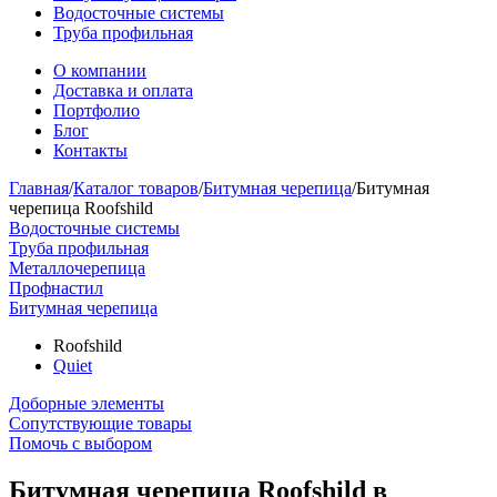
Водосточные системы
Труба профильная
О компании
Доставка и оплата
Портфолио
Блог
Контакты
Главная
/
Каталог товаров
/
Битумная черепица
/
Битумная
черепица Roofshild
Водосточные системы
Труба профильная
Металлочерепица
Профнастил
Битумная черепица
Roofshild
Quiet
Доборные элементы
Сопутствующие товары
Помочь с выбором
Битумная черепица Roofshild в